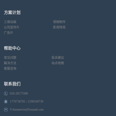
方案计划
三维动画
视频制作
公司宣传片
影视特效
广告片
帮助中心
常见问题
投诉建议
解决方法
站点地图
客服咨询
联系我们
020-28175580
1776736781 / 2198169739
Ychenmovie@foxmail.com