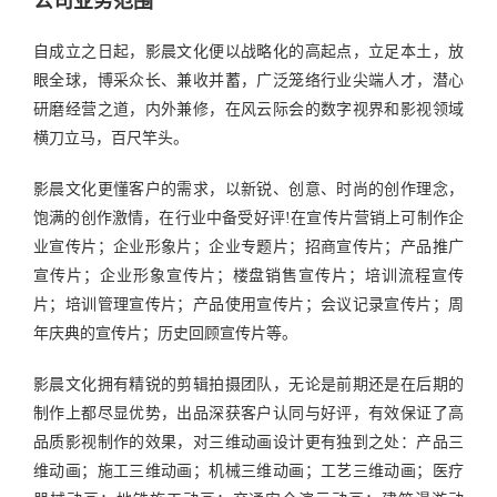
公司业务范围
自成立之日起，影晨文化便以战略化的高起点，立足本土，放
眼全球，博采众长、兼收并蓄，广泛笼络行业尖端人才，潜心
研磨经营之道，内外兼修，在风云际会的数字视界和影视领域
横刀立马，百尺竿头。
影晨文化更懂客户的需求，以新锐、创意、时尚的创作理念，
饱满的创作激情，在行业中备受好评!在宣传片营销上可制作企
业宣传片；企业形象片；企业专题片；招商宣传片；产品推广
宣传片；企业形象宣传片；楼盘销售宣传片；培训流程宣传
片；培训管理宣传片；产品使用宣传片；会议记录宣传片；周
年庆典的宣传片；历史回顾宣传片等。
影晨文化拥有精锐的剪辑拍摄团队，无论是前期还是在后期的
制作上都尽显优势，出品深获客户认同与好评，有效保证了高
品质影视制作的效果，对三维动画设计更有独到之处：产品三
维动画；施工三维动画；机械三维动画；工艺三维动画；医疗