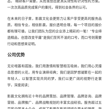
态， 精研客户需要，从而策划出更具实效性和针对性的方案。
一次次高品质完成客户的重托，得到社会各界的认可。
在未来的日子里，影晨文化会更努力让客户享受更高的服务品
质，相信专业，相信影晨，报价透明合理，每一个项目的报价
都有理可循，让我们团队为您的企业添上精彩的一笔！“专业缔
造精品，创意改变平庸”是我们至死不渝的口号，而口号则需要
行动和思想来证明。
公司优势
无论喧嚣和孤独，我们用激情和智慧相互吸纳，我们用心灵撞
击思想的火花，用专业演绎经典；我们是因梦想凝聚在一起的
年轻人，以智慧实现共同的梦，我们以更广阔的视野行走寰
宇，深度阅读；
影晨文化拥有近十年的品牌策划、品牌管理、品牌咨询、品牌
营销、品牌推广、品牌战略规划的丰富实战经验。服务超过五
百家中国本土企业，成就了影晨在影视领域中更大的跨度，我