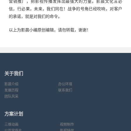
营销推广，把影视传播发挥出最强大的力量。影晨文化言必
信，行必果，未来，我们同在！战争的号角已经吹响，对客户
的承诺，就是对我们的命令。
以上为影晨小编原创编辑，请勿转载，谢谢！
关于我们
影晨介绍
办公环境
发展历程
联系我们
团队风采
方案计划
三维动画
视频制作
公司宣传片
影视特效