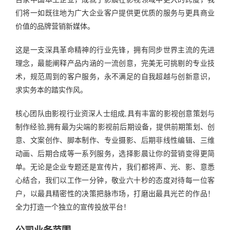
们将一如既往地为广大企业客户提供更优质的服务与更具商业
价值的品牌营销新媒体。
这是一支深具革命精神的行业先锋，拥有同步世界主流的先进
理念，最能阐释产品内涵的一流创意，完美无可挑剔的专业技
术，规范周到的客户服务，永不满足的自我超越与创新意识，
求实务本的踏实作风。
核心团队由影视行业资深人士组成,具有丰富的影视创意策划与
制作经验,拥有最为尖端的影视前后期设备，提供前期策划、创
意、文案创作、脚本制作、专业摄影、后期非线性编辑、三维
动画、后期合成等一系列服务，选择影晨让你的营销变得更简
单。无论是企业专题还是宣传片，我们都将声、光、影、意悉
心结合，我们以工作一分钟，敬业六十秒的态度对待每一位客
户，以最具精密性的决策把脉市场，打磨出最具光芒的作品！
全力打造一个独立的宣传投放平台！