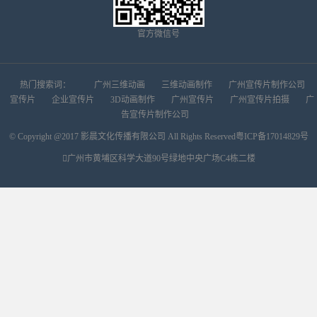
官方微信号
热门搜索词：
广州三维动画
三维动画制作
广州宣传片制作公司
宣传片
企业宣传片
3D动画制作
广州宣传片
广州宣传片拍摄
广
告宣传片制作公司
© Copyright @2017 影晨文化传播有限公司 All Rights Reserved
粤ICP备17014829号
广州市黄埔区科学大道90号绿地中央广场C4栋二楼