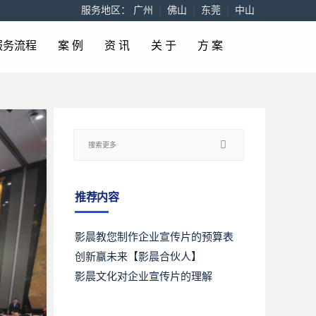
服务地区：
广州
|
佛山
|
东莞
|
中山
服务流程
案 例
资 讯
关 于
方 案
推荐内容
影晨教您制作企业宣传片的预算表
创新赢未来【影晨合伙人】
影晨文化对企业宣传片的理解